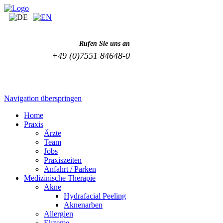
Rufen Sie uns an
+49 (0)7551 84648-0
Navigation überspringen
Home
Praxis
Ärzte
Team
Jobs
Praxiszeiten
Anfahrt / Parken
Medizinische Therapie
Akne
Hydrafacial Peeling
Aknenarben
Allergien
Ekzeme