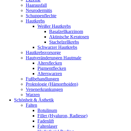
Haarausfall
Neurodermitis
Schuppenflechte
Hautkrebs
Weißer Hautkrebs
Basalzellkarzinom
Aktinische Keratosen
Stachelzellkrebs
Schwarzer Hautkrebs
Hautkrebsvorsorge
Hautveränderungen Hautmale
Altersflecken
Pigmentflecken
Alterswarzen
Fußbehandlungen
Proktologie (Hämorrhoiden)
Venenerkrankungen
Warzen
Schönheit & Ästhetik
Falten
Botulinum
Filler (Hyaluron, Radiesse)
Fadenlift
Faltenlaser