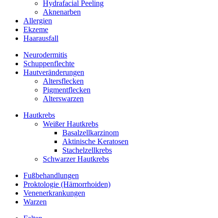
Hydrafacial Peeling
Aknenarben
Allergien
Ekzeme
Haarausfall
Neurodermitis
Schuppenflechte
Hautveränderungen
Altersflecken
Pigmentflecken
Alterswarzen
Hautkrebs
Weißer Hautkrebs
Basalzellkarzinom
Aktinische Keratosen
Stachelzellkrebs
Schwarzer Hautkrebs
Fußbehandlungen
Proktologie (Hämorrhoiden)
Venenerkrankungen
Warzen