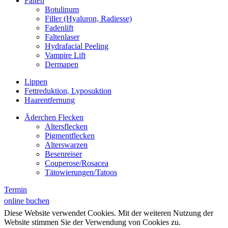
Falten
Botulinum
Filler (Hyaluron, Radiesse)
Fadenlift
Faltenlaser
Hydrafacial Peeling
Vampire Lift
Dermapen
Lippen
Fettreduktion, Lyposuktion
Haarentfernung
Äderchen Flecken
Altersflecken
Pigmentflecken
Alterswarzen
Besenreiser
Couperose/Rosacea
Tätowierungen/Tatoos
Termin
online buchen
Diese Website verwendet Cookies. Mit der weiteren Nutzung der
Website stimmen Sie der Verwendung von Cookies zu.
Mehr