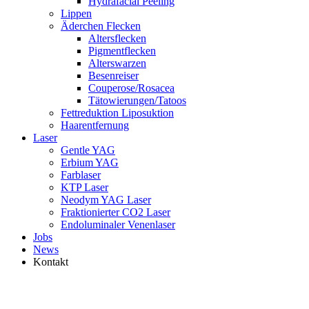
Hydrafacial Peeling
Lippen
Äderchen Flecken
Altersflecken
Pigmentflecken
Alterswarzen
Besenreiser
Couperose/Rosacea
Tätowierungen/Tatoos
Fettreduktion Liposuktion
Haarentfernung
Laser
Gentle YAG
Erbium YAG
Farblaser
KTP Laser
Neodym YAG Laser
Fraktionierter CO2 Laser
Endoluminaler Venenlaser
Jobs
News
Kontakt